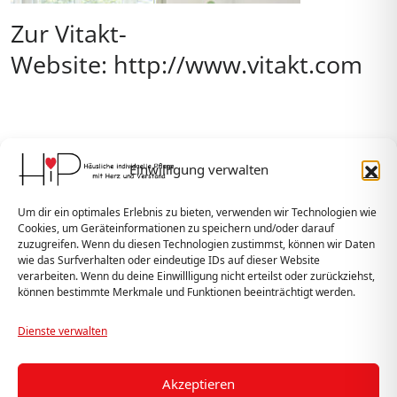
Zur Vitakt-
Website:
http://www.vitakt.com
Einwilligung verwalten
Um dir ein optimales Erlebnis zu bieten, verwenden wir Technologien wie
Cookies, um Geräteinformationen zu speichern und/oder darauf
zuzugreifen. Wenn du diesen Technologien zustimmst, können wir Daten
HiP GmbH
wie das Surfverhalten oder eindeutige IDs auf dieser Website
Hofackerstraße 7
verarbeiten. Wenn du deine Einwillligung nicht erteilst oder zurückziehst,
können bestimmte Merkmale und Funktionen beeinträchtigt werden.
74232 Abstatt
Dienste verwalten
Telefon:
(07062) 92 42 183
Mobil:
(0177) 96 21 544
Akzeptieren