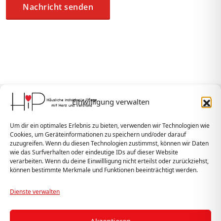
Einwilligung verwalten
HiP GmbH
Um dir ein optimales Erlebnis zu bieten, verwenden wir Technologien wie
Hofackerstraße 7
Cookies, um Geräteinformationen zu speichern und/oder darauf
74232 Abstatt
zuzugreifen. Wenn du diesen Technologien zustimmst, können wir Daten
wie das Surfverhalten oder eindeutige IDs auf dieser Website
verarbeiten. Wenn du deine Einwillligung nicht erteilst oder zurückziehst,
können bestimmte Merkmale und Funktionen beeinträchtigt werden.
Telefon:
(07062) 92 42 183
Dienste verwalten
Mobil:
(0177) 96 21 544
Akzeptieren